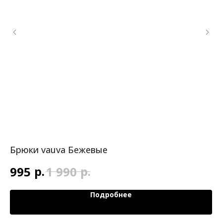
Брюки vauva Бежевые
В
р.
р.
995
1 990
2
Подробнее