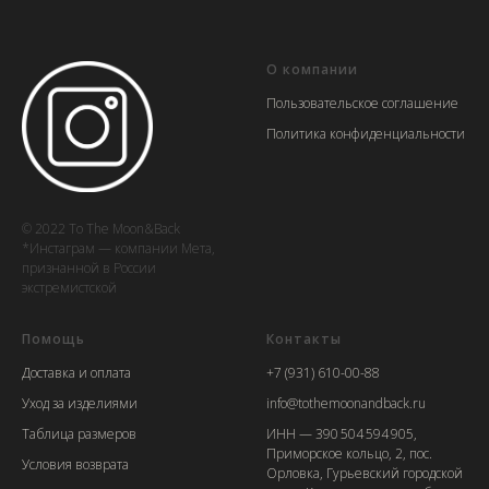
О компании
Пользовательское соглашение
Политика конфиденциальности
© 2022 To The Moon&Back
*Инстаграм — компании Мета,
признанной в России
экстремистской
Помощь
Контакты
Доставка и оплата
+7 (931) 610-00-88
Уход за изделиями
info@tothemoonandback.ru
Таблица размеров
ИНН — 390 504 594 905,
Приморское кольцо, 2, пос.
Условия возврата
Орловка, Гурьевский городской