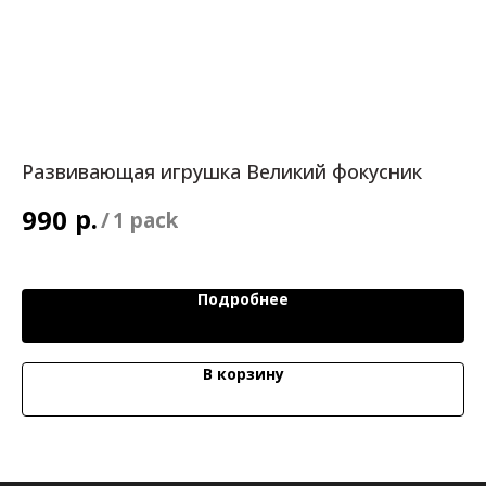
Развивающая игрушка Великий фокусник
К
бр
р.
990
/
1 pack
1
Подробнее
В корзину