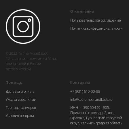
О компании
Пользовательское соглашение
Политика конфиденциальности
© 2022 To The Moon&Back
*Инстаграм — компании Мета,
признанной в России
экстремистской
Помощь
Контакты
Доставка и оплата
+7 (931) 610-00-88
Уход за изделиями
info@tothemoonandback.ru
Таблица размеров
ИНН — 390 504 594 905,
Приморское кольцо, 2, пос.
Условия возврата
Орловка, Гурьевский городской
округ, Калининградская область