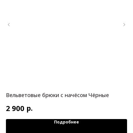
Вельветовые брюки с начёсом Чёрные
К
р.
2 900
2
Подробнее