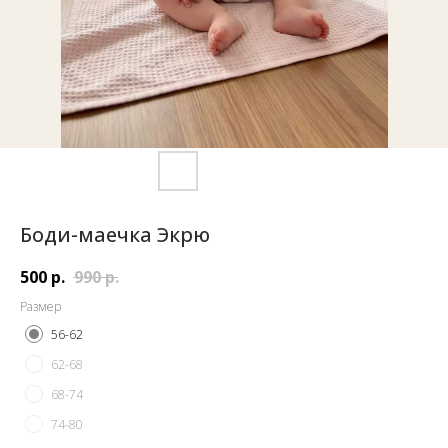
Боди-маечка Экрю
500
р.
990
р.
Размер
56-62
62-68
68-74
74-80