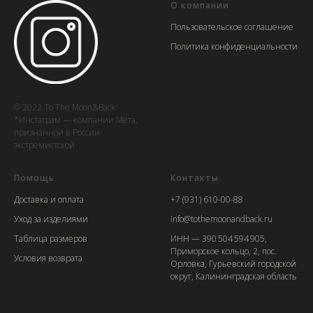
О компании
Пользовательское соглашение
Политика конфиденциальности
© 2022 To The Moon&Back
*Инстаграм — компании Мета,
признанной в России
экстремистской
Помощь
Контакты
Доставка и оплата
+7 (931) 610-00-88
Уход за изделиями
info@tothemoonandback.ru
Таблица размеров
ИНН — 390 504 594 905,
Приморское кольцо, 2, пос.
Условия возврата
Орловка, Гурьевский городской
округ, Калининградская область