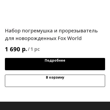
Набор погремушка и прорезыватель
П
для новорожденных Fox World
Z
р.
1 690
9
/
1 pc
Подробнее
В корзину