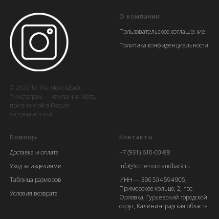
О компании
Пользовательское соглашение
Политика конфиденциальности
© 2022 To The Moon&Back
*Инстаграм — компании Мета,
признанной в России
экстремистской
Помощь
Контакты
Доставка и оплата
+7 (931) 610-00-88
Уход за изделиями
info@tothemoonandback.ru
Таблица размеров
ИНН — 390 504 594 905,
Приморское кольцо, 2, пос.
Условия возврата
Орловка, Гурьевский городской
округ, Калининградская область