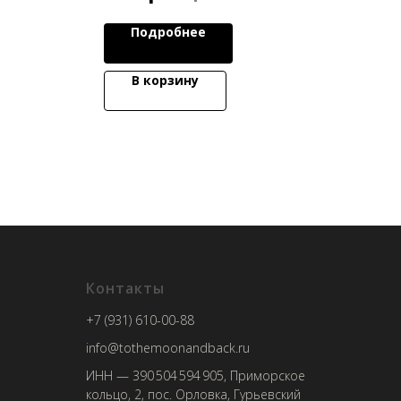
Подробнее
В корзину
Контакты
+7 (931) 610-00-88
info@tothemoonandback.ru
ИНН — 390 504 594 905, Приморское
кольцо, 2, пос. Орловка, Гурьевский