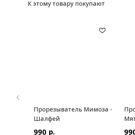
К этому товару покупают
Прорезыватель Мимоза -
Про
ён
Шалфей
Мя
р.
990
99