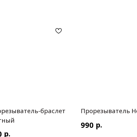
резыватель-браслет
Прорезыватель Н
тный
р.
990
р.
0