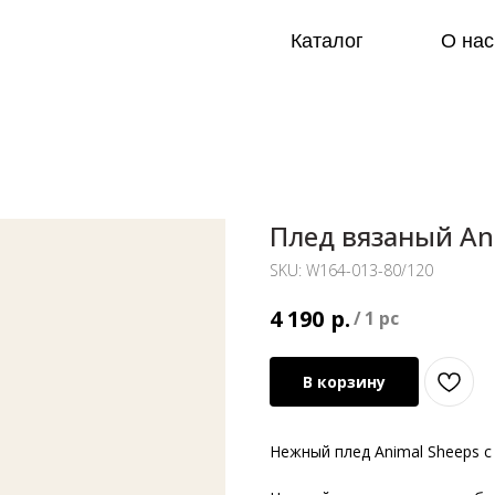
Каталог
О нас
Плед вязаный An
SKU:
W164-013-80/120
р.
4 190
/
1 pc
В корзину
Нежный плед Animal Sheeps 