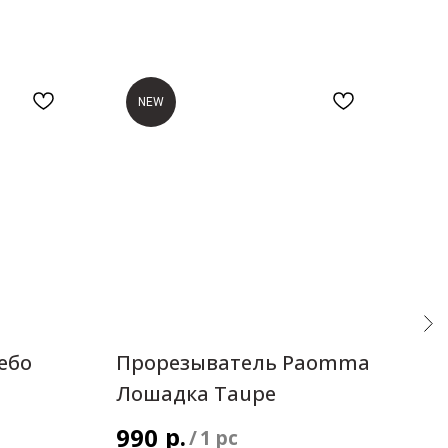
NEW
ебо
Прорезыватель Paomma
По
Лошадка Taupe
пр
р.
990
99
/
1 pc