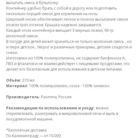
высыпать смесь в бутылочку.
Контейнер удобно брать с собой в дорогу или подготовить
несколько порций смеси для кормления на ночь.
Широкий носик обеспечивает легкое и полное высыпание смеси
из всех трёх отсеков. Крышка надежно закрывается.
Каждый отсек контейнера вмещает 3 мерных ложки, 90 гр
молочной смеси.
В посуде для детей может храниться не только молочная смесь , но
и пюре детское , творог и различные прикормы, детские сладости и
снеки.
Изготовлен из 100% полипропилена, не содержит бисфенола А,
ПВХ и фталатов и не взаимодействует с пищевыми продуктами, что
делает его безопасным для использования в детском питании.
Объём:
270 мл.
Материал
: 100% полипропилен, соска - 100% силикон.
Производитель
: Paomma, Россия
Рекомендации по использованию и уходу:
можно
стерилизовать, разогревать в микроволновой печи и мыть в
посудомоечной машине.
*Бесплатная доставка
По Калининграду — от 10.000